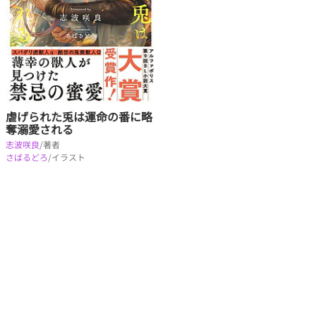
虐げられた兎は運命の番に略
奪溺愛される
志波咲良
/著者
さばるどろ
/イラスト