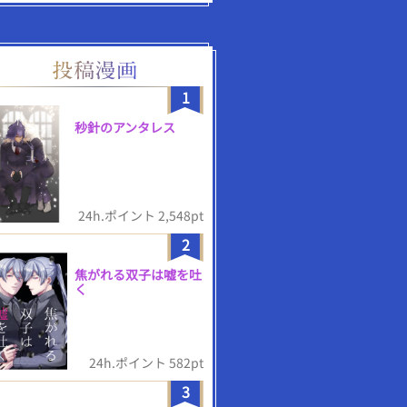
1
秒針のアンタレス
24h.ポイント 2,548pt
2
焦がれる双子は嘘を吐
く
24h.ポイント 582pt
3