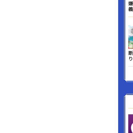
嫌
義
断
り