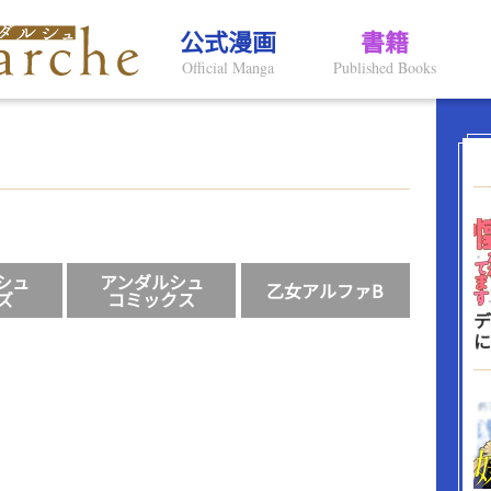
公式漫画
書籍
Official Manga
Published Books
シュ
アンダルシュ
乙女アルファB
ズ
コミックス
デ
に