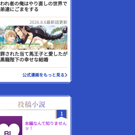
われ者の俺はやり直しの世界で
弟達にごまをする
2026.8.6最新話更新
罪された当て馬王子と愛したが
黒龍陛下の幸せな結婚
公式漫画をもっと見る
1
本編なんて知りません
ッ！