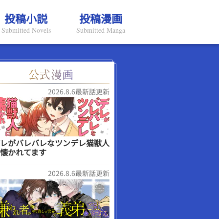
投稿小説
投稿漫画
Submitted Novels
Submitted Manga
2026.8.6最新話更新
レがバレバレなツンデレ猫獣人
懐かれてます
2026.8.6最新話更新