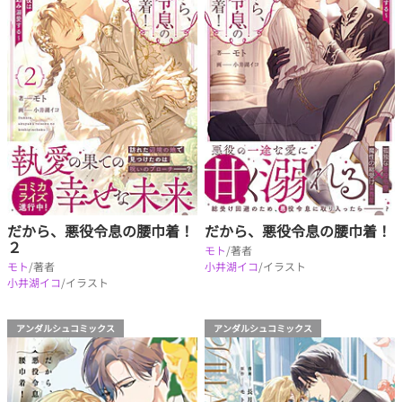
だから、悪役令息の腰巾着！
だから、悪役令息の腰巾着！
２
モト
/著者
モト
/著者
小井湖イコ
/イラスト
小井湖イコ
/イラスト
アンダルシュコミックス
アンダルシュコミックス