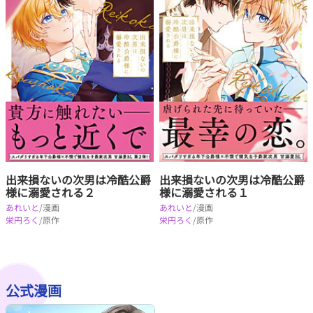
出来損ないの次男は冷酷公爵
出来損ないの次男は冷酷公爵
様に溺愛される２
様に溺愛される１
あれいと
/漫画
あれいと
/漫画
栄円ろく
/原作
栄円ろく
/原作
公式漫画