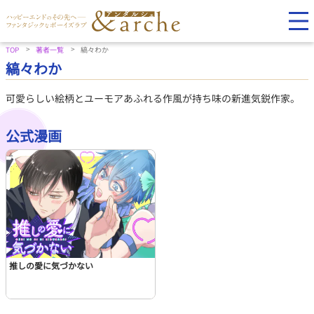
TOP
著者一覧
縞々わか
縞々わか
可愛らしい絵柄とユーモアあふれる作風が持ち味の新進気鋭作家。
公式漫画
推しの愛に気づかない