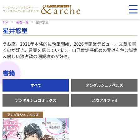
TOP
著者一覧
星井悠里
星井悠里
うお座。2021年本格的に執筆開始、2026年商業デビュー。文章を書
くのが好き。言霊を信じています。自己肯定感低めの受けを包む誠実
＆優しい独占欲の溺愛攻めが好き。
書籍
すべて
アンダルシュノベルズ
アンダルシュコミックス
乙女アルファB
アンダルシュノベルズ