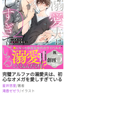
完璧アルファの溺愛夫は、初
心なオメガを愛しすぎている
星井悠里
/著者
滝壺ゼゼラ
/イラスト