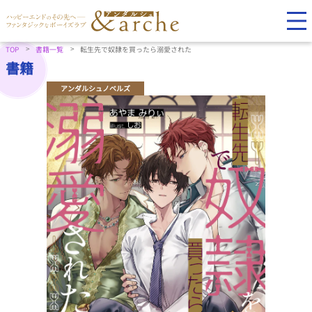
TOP
書籍一覧
転生先で奴隷を買ったら溺愛された
書籍
アンダルシュノベルズ