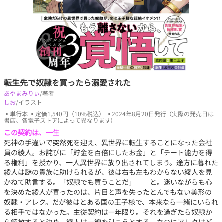
転生先で奴隷を買ったら溺愛された
あやまみりぃ
/著者
しお
/イラスト
▪単行本 ▪定価1,540円（10%税込） ▪2024年8月20日発行（実際の発売日は
書店、各電子ストアによって異なります）
この契約は、一生
死神の手違いで突然死を迎え、異世界に転生することになった会社
員の綾人。お詫びに「貯金を百倍にしたお金」と「チート能力を得
る権利」を授かり、一人異世界に放り出されてしまう。途方に暮れた
綾人は謎の貴族に助けられるが、彼は右も左もわからない綾人を見
かねて助言する。「奴隷でも買うことだ」――と。迷いながらも心
を決めた綾人が買ったのは、片目と声を失ったとんでもない美形の
奴隷・アレク。だが彼はとある国の王子様で、本来なら一緒にいられ
る相手ではなかった。主従契約は一年限り。それを過ぎたら奴隷か
ら解放すると決め、綾人は一線を引こうとする。なのにアレクはど