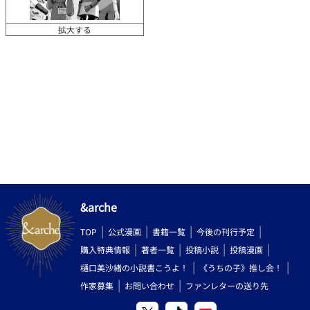
拡大する
&arche
TOP
公式漫画
書籍一覧
今後の刊行予定
購入特典情報
著者一覧
投稿小説
投稿漫画
樋口美沙緒の小説書こうよ！
《うちの子》推し会！
作家募集
お問い合わせ
ファンレターの送り先