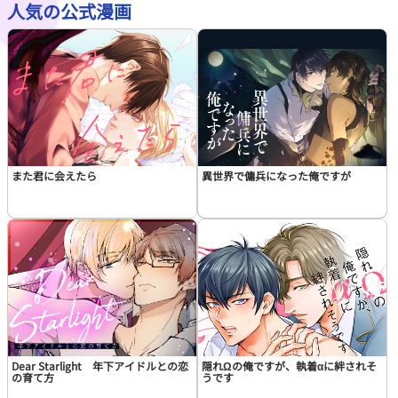
人気の公式漫画
この話を読む
コメントを見る
また君に会えたら
異世界で傭兵になった俺ですが
Dear Starlight 年下アイドルとの恋
隠れΩの俺ですが、執着αに絆されそ
の育て方
うです