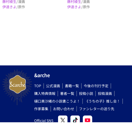
藤村綾生
/漫画
藤村綾生
/漫画
伊達きよ
/原作
伊達きよ
/原作
&arche
TOP
公式漫画
書籍一覧
今後の刊行予定
購入特典情報
著者一覧
投稿小説
投稿漫画
樋口美沙緒の小説書こうよ！
《うちの子》推し会！
作家募集
お問い合わせ
ファンレターの送り先
Official SNS