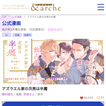
TOP
公式漫画
アズラエル家の次男は半魔
公式漫画
毎月第3木曜日更新 （次回更新日：
2026.8.20
）
BL
長編
連載中
アズラエル家の次男は半魔
藤村綾生
/ 漫画
伊達きよ
/ 原作
40,418
47