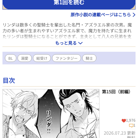
第1回を読む
原作小説の連載ページはこちら
リンダは数多くの聖騎士を輩出した名門・アズラエル家の次男。魔
力の多い者が生まれやすいアズラエル家で、魔力を持たずに生まれ
たリンダは聖騎士になることができず、主夫として八人の兄弟を支
えて生きていた。そんなある日、熱っぽさを覚えて休んでいたリンダ
もっと見る
が目を覚ますと――身体に異変が起きていた！？ 小さな角に羽
根、それから尻尾――まるで淫魔のようなその姿に目を見開くと、
BL
溺愛
総受け
ファンタジー
騎士
急激な空腹感がリンダを襲う。慌てて兄弟の中で最も頼れる存在・
長男ファングのもとに向かうリンダ。するとそこで衝撃の事実を知
らされて……
目次
第15回（前編）
1,976
1
2026.07.23 更新
無料