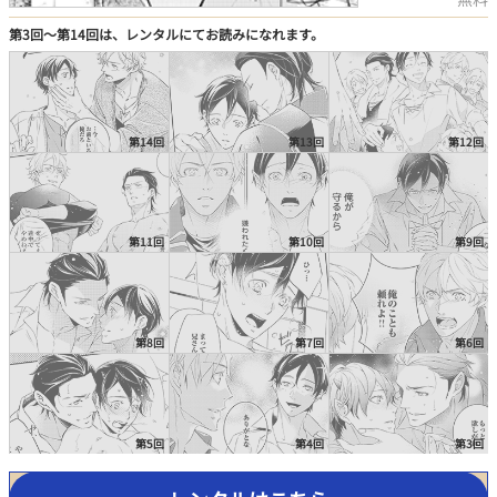
第3回〜第14回は、レンタルにてお読みになれます。
この話を読む
コメントを見る
第14回
第13回
第12回
第11回
第10回
第9回
第8回
第7回
第6回
第5回
第4回
第3回