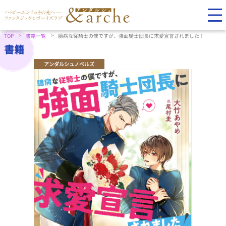
TOP
書籍一覧
臆病な従騎士の僕ですが、強面騎士団長に求愛宣言されました！
書籍
アンダルシュノベルズ