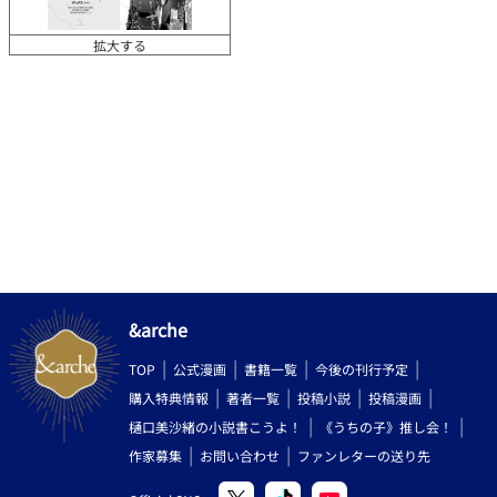
拡大する
&arche
TOP
公式漫画
書籍一覧
今後の刊行予定
購入特典情報
著者一覧
投稿小説
投稿漫画
樋口美沙緒の小説書こうよ！
《うちの子》推し会！
作家募集
お問い合わせ
ファンレターの送り先