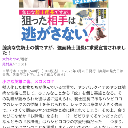
臆病な従騎士の僕ですが、強面騎士団長に求愛宣言されまし
た！
大竹あやめ
/著者
尾村麦
/イラスト
▪単行本 ▪定価1,540円（10%税込） ▪2025年3月20日発行（実際の発売日は
書店、各電子ストアによって異なります）
小さな英雄に皆、メロメロ!?
擬人化した動物たちが住んでいる世界で、ヤンバルクイナのヤンは臆
病な性格に反して、ひょんなことから「蛇」を倒し英雄となる。そ
の功績が認められた彼は城に迎えられ、騎士団長であるハシビロコ
ウのレックスの従騎士を任じられた。レックスは身体が大きく強面
で、小さくて弱虫のヤンは何かと彼に睨まれてしまう。その上、会う
たびになぜか『お辞儀』をされ――!? ビビりまくるヤンだったが、
なんとその『お辞儀』はハシビロコウの求愛行動だった！ つまり、
レックスはヤンのことを溺愛しまくっていたのだ。そんなレックス