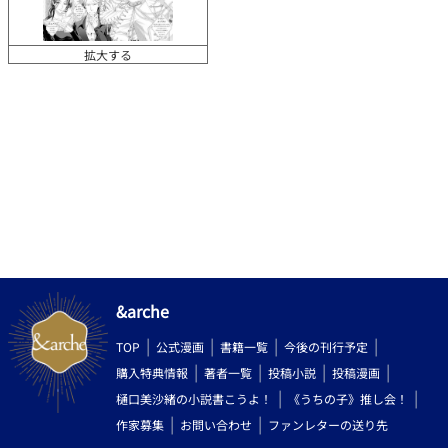
拡大する
&arche
TOP
公式漫画
書籍一覧
今後の刊行予定
購入特典情報
著者一覧
投稿小説
投稿漫画
樋口美沙緒の小説書こうよ！
《うちの子》推し会！
作家募集
お問い合わせ
ファンレターの送り先