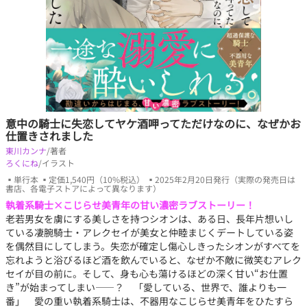
意中の騎士に失恋してヤケ酒呷ってただけなのに、なぜかお
仕置きされました
東川カンナ
/著者
ろくにね
/イラスト
▪単行本 ▪定価1,540円（10%税込） ▪2025年2月20日発行（実際の発売日は
書店、各電子ストアによって異なります）
執着系騎士×こじらせ美青年の甘い濃密ラブストーリー！
老若男女を虜にする美しさを持つシオンは、ある日、長年片想いし
ている凄腕騎士・アレクセイが美女と仲睦まじくデートしている姿
を偶然目にしてしまう。失恋が確定し傷心しきったシオンがすべてを
忘れようと浴びるほど酒を飲んでいると、なぜか不敵に微笑むアレク
セイが目の前に。そして、身も心も蕩けるほどの深く甘い“お仕置
き”が始まってしまい――？ 「愛している、世界で、誰よりも一
番」 愛の重い執着系騎士は、不器用なこじらせ美青年をひたすら