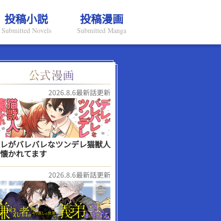
投稿小説
投稿漫画
Submitted Novels
Submitted Manga
2026.8.6最新話更新
レがバレバレなツンデレ猫獣人
懐かれてます
2026.8.6最新話更新