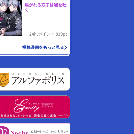
焦がれる双子は嘘を吐
く
24h.ポイント 839pt
投稿漫画をもっと見る