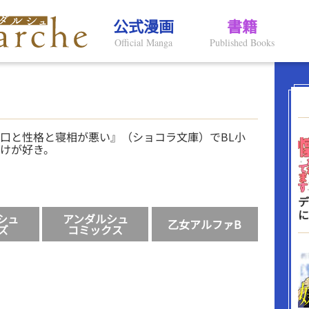
公式漫画
書籍
Official Manga
Published Books
は口と性格と寝相が悪い』（ショコラ文庫）でBL小
けが好き。
デ
に
シュ
アンダルシュ
乙女アルファB
ズ
コミックス