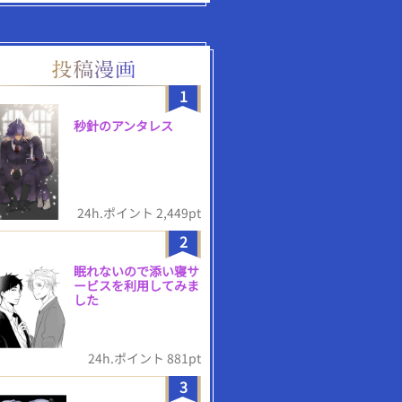
1
秒針のアンタレス
24h.ポイント 2,449pt
2
眠れないので添い寝サ
ービスを利用してみま
した
24h.ポイント 881pt
3