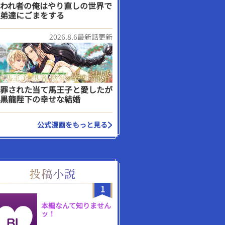
われ者の俺はやり直しの世界で
弟達にごまをする
2026.8.6最新話更新
罪された当て馬王子と愛したが
黒龍陛下の幸せな結婚
公式漫画をもっと見る
1
本編なんて知りません
ッ！