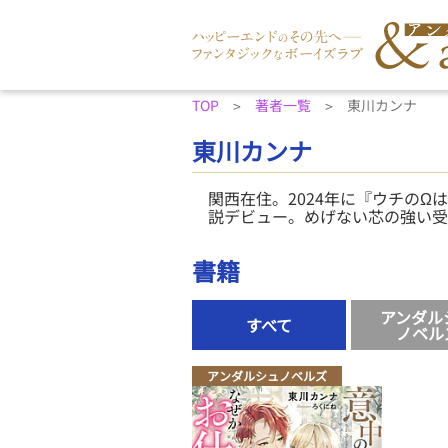
TOP
著者一覧
東川カンナ
東川カンナ
関西在住。2024年に『ウチのΩ
説デビュー。めげない芯の強い受
書籍
アンダル
すべて
ノベル
アンダルシュノベルズ