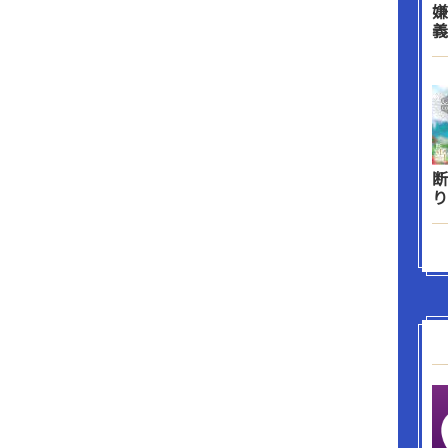
嫌
義
断
り