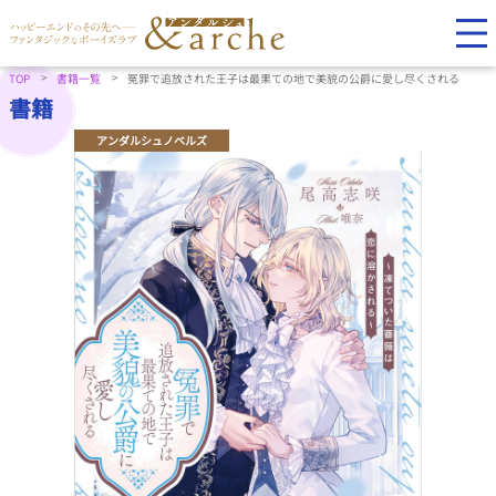
TOP
書籍一覧
冤罪で追放された王子は最果ての地で美貌の公爵に愛し尽くされる
書籍
アンダルシュノベルズ