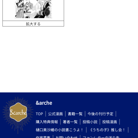
拡大する
&arche
TOP
公式漫画
書籍一覧
今後の刊行予定
購入特典情報
著者一覧
投稿小説
投稿漫画
樋口美沙緒の小説書こうよ！
《うちの子》推し会！
作家募集
お問い合わせ
ファンレターの送り先