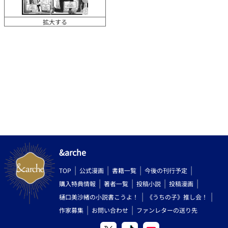
拡大する
&arche
TOP
公式漫画
書籍一覧
今後の刊行予定
購入特典情報
著者一覧
投稿小説
投稿漫画
樋口美沙緒の小説書こうよ！
《うちの子》推し会！
作家募集
お問い合わせ
ファンレターの送り先