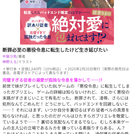
断罪必至の悪役令息に転生したけど生き延びたい
中屋沙鳥
/著者
神野える
/イラスト
▪単行本 ▪定価1,540円（10%税込） ▪2025年2月20日発行（実際の発売日は
書店、各電子ストアによって異なります）
完璧すぎる従者の溺愛が孤独な令息を蕩かして――!?
前世で妹がプレイしていたBLゲームの 『悪役令息』に転生してしま
ったガブリエレ。 ゲームの詳細は知らないけれど、 とにかく悪役の
末路がすさまじいことで有名だった。 断罪されて、凌辱、さらには
処刑なんてごめんだ！ どうにかして、バッドエンドを回避しないと
――！ それにはまず、いつか自分を裏切るはずの 従者ベルの真意を
知らなければ、と思ったのだが ベルはひたすらガブリエレを敬愛し
ているようで……？ 裏切る気配なんてまるでなし。 むしろ本来ゲー
ムの主人公の立場であるルカを 嫌っている素振りすらある。 ん？
これはどういうことだ？ そう思っている間にも、過保護な従者の愛