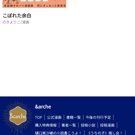
こぼれた余白
のきようこ
/漫画
&arche
TOP
公式漫画
書籍一覧
今後の刊行予定
購入特典情報
著者一覧
投稿小説
投稿漫画
樋口美沙緒の小説書こうよ！
《うちの子》推し会！