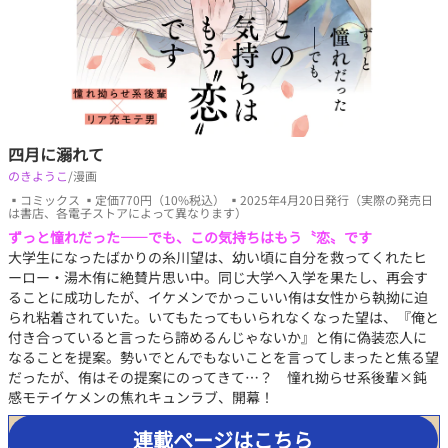
四月に溺れて
のきようこ
/漫画
▪コミックス ▪定価770円（10%税込） ▪2025年4月20日発行（実際の発売日
は書店、各電子ストアによって異なります）
ずっと憧れだった――でも、この気持ちはもう〝恋〟です
大学生になったばかりの糸川望は、幼い頃に自分を救ってくれたヒ
ーロー・湯木侑に絶賛片思い中。同じ大学へ入学を果たし、再会す
ることに成功したが、イケメンでかっこいい侑は女性から執拗に迫
られ粘着されていた。いてもたってもいられなくなった望は、『俺と
付き合っていると言ったら諦めるんじゃないか』と侑に偽装恋人に
なることを提案。勢いでとんでもないことを言ってしまったと焦る望
だったが、侑はその提案にのってきて…？ 憧れ拗らせ系後輩×鈍
感モテイケメンの焦れキュンラブ、開幕！
連載ページはこちら