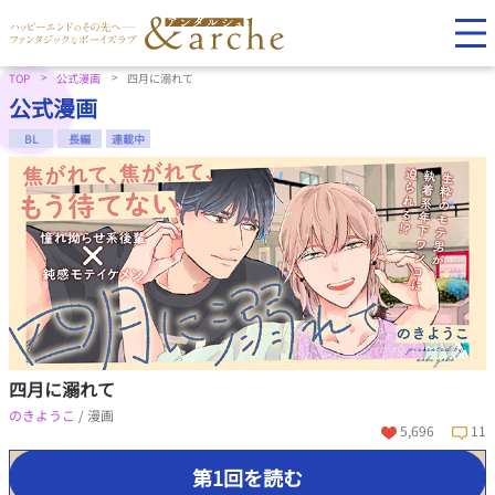
TOP
公式漫画
四月に溺れて
公式漫画
BL
長編
連載中
四月に溺れて
のきようこ
/ 漫画
5,696
11
第1回を読む