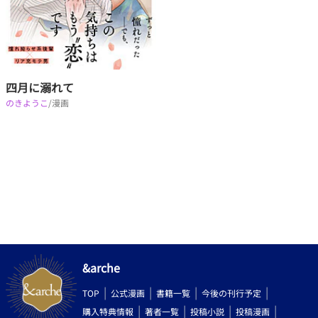
四月に溺れて
のきようこ
/漫画
&arche
TOP
公式漫画
書籍一覧
今後の刊行予定
購入特典情報
著者一覧
投稿小説
投稿漫画