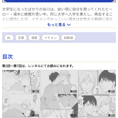
大学生になったばかりの糸川は、幼い頃に自分を救ってくれたヒー
ロー・湯木に絶賛片思い中。同じ大学へ入学を果たし、再会するこ
とに成功したが、イケメンでかっこいい湯木は女性から執拗に迫ら
れ粘着されていた。いてもたってもいられなくなった糸川は、『俺と
もっと見る
付き合っていると言ったら諦めるんじゃないか』と湯木に偽装恋人
になることを提案。勢いでとんでもないことを言ってしまったと焦る
BL
恋愛
溺愛
イケメン
幼馴染
糸川だったが、湯木はその提案にのってきて…？ 憧れ拗らせ系後
輩×鈍感モテイケメンの焦れキュンラブ、開幕！
目次
第2回〜第7回は、レンタルにてお読みになれます。
第7回
第6回
第5回
第4回
第3回
第2回