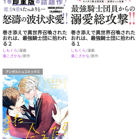
巻き添えで異世界召喚された
巻き添えで異世界召喚された
おれは、最強騎士団に拾われ
おれは、最強騎士団に拾われ
る２
る１
しもくら
/漫画
しもくら
/漫画
滝こざかな
/原作
滝こざかな
/原作
アンダルシュコミックス