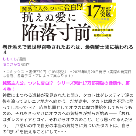
巻き添えで異世界召喚されたおれは、最強騎士団に拾われる
４
しもくら
/漫画
滝こざかな
/原作
▪コミックス ▪定価770円（10%税込） ▪2025年8月20日発行（実際の発売日
は書店、各電子ストアによって異なります）
鈍感主人公、ついに告白!? シリーズ累計17万部突破の話題作、第
４巻！
神竜にまつわる遺跡が発見されたと聞き、タカトはダレスティア達の
後を追ってミレニア地方へ向かう。だが途中、タカトは魔力不足に陥
ってしまって…!? 応急処置としてオウカに魔力供給をしてもらうも
のの、それをきっかけにオウカへの気持ちが揺らぎ始め――「おれ
はダレスティアとロイ、それからオウカのこと、どう思ってるんだろ
う」 戸惑いの中で自分の本当の気持ちに気づいたタカトは、自ら
の“想い”を伝えることにして……