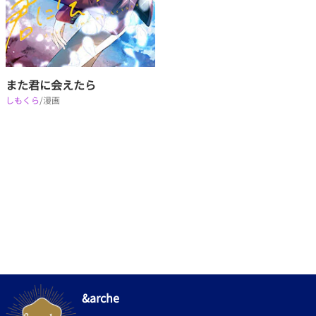
また君に会えたら
しもくら
/漫画
&arche