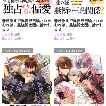
巻き添えで異世界召喚された
巻き添えで異世界召喚された
おれは、最強騎士団に拾われ
おれは、最強騎士団に拾われ
る５
る３
しもくら
/漫画
しもくら
/漫画
滝こざかな
/原作
滝こざかな
/原作
アンダルシュコミックス
アンダルシュコミックス