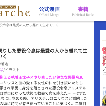
公式漫画
書籍
Official Manga
Published Books
役令息は最愛の人から離れて生きていく
戻りした悪役令息は最愛の人から離れて生
いく
/著者
デ
ば
/イラスト
に
抱える執着王太子×やり直したい健気な悪役令息
ユリウスと彼の愛する女性の仲を引き裂いたとし
罪され平民に身分を落とされた悪役令息アリステル
ロボロになった状態で教会で命を終えた……はずだ
 次に目覚めた時、アリステルはユリウスと婚約した
の頃に時間が巻き戻っていることに気づく。二度目