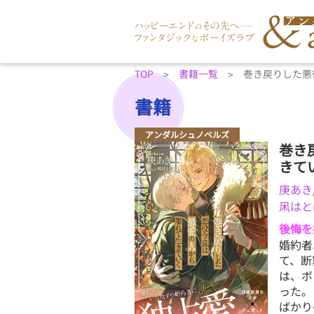
TOP
書籍一覧
巻き戻りした悪
書籍
アンダルシュノベルズ
巻き
きて
庚あき
凩はと
後悔を
婚約者
て、断
は、ボ
った。
ばかり