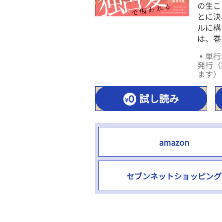
の生こ
とに決
ルに構
は、巻
▪単行本
発行（
ます）
試し読み
amazon
セブンネットショッピング