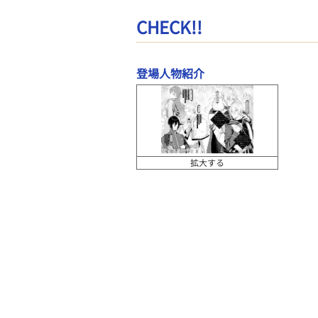
CHECK!!
登場人物紹介
拡大する