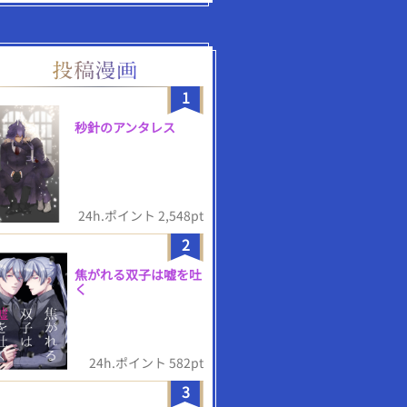
1
秒針のアンタレス
24h.ポイント 2,548pt
2
焦がれる双子は嘘を吐
く
24h.ポイント 582pt
3