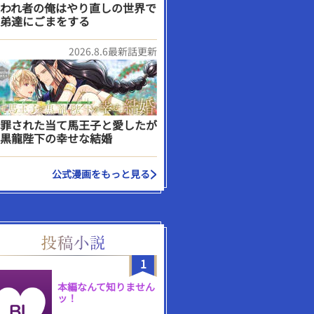
われ者の俺はやり直しの世界で
弟達にごまをする
2026.8.6最新話更新
罪された当て馬王子と愛したが
黒龍陛下の幸せな結婚
公式漫画をもっと見る
1
本編なんて知りません
ッ！