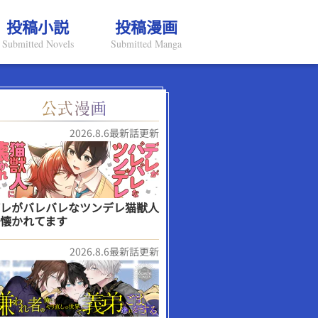
投稿小説
投稿漫画
Submitted Novels
Submitted Manga
2026.8.6最新話更新
レがバレバレなツンデレ猫獣人
懐かれてます
2026.8.6最新話更新