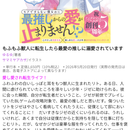
もふもふ獣人に転生したら最愛の推しに溺愛されています
ゆるゆ
/著者
サマミヤアカザ
/イラスト
▪単行本 ▪定価1,650円（10%税込） ▪2026年5月20日発行（実際の発売日は
書店、各電子ストアによって異なります）
愛し愛され転生ライフ！
ふわふわの白いしっぽと耳をもつ獣人に生まれたリト。ある日、人
間に虐げられていたところを凛々しい少年・ジゼに助けられる。彼
に会った瞬間、自分が転生者だということ、ジゼが前世でプレイし
ていたBLゲームの攻略対象で、最愛の推しだと思いだす。傷ついた
リトをジゼはやさしく看病してくれたうえに、従僕として邸におい
てくれることに！ だいすきなジゼの近くにいられるのは、うれし
いけれど、あくまで自分は従僕だからと気持ちを隠して仕事に打ち
こむリト。だが、なぜかジゼは豪華な服を作ってくれたり、仕事を褒
めてくれたりと、リトを愛情たっぷりにかわいがってくれて――!?