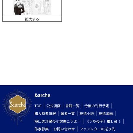
拡大する
&arche
TOP
公式漫画
書籍一覧
今後の刊行予定
購入特典情報
著者一覧
投稿小説
投稿漫画
樋口美沙緒の小説書こうよ！
《うちの子》推し会！
作家募集
お問い合わせ
ファンレターの送り先