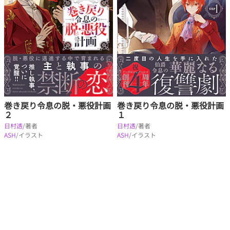
巻き戻り令息の脱・悪役計画
巻き戻り令息の脱・悪役計画
２
１
日村透
/著者
日村透
/著者
ASH
/イラスト
ASH
/イラスト