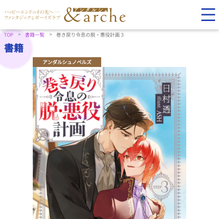
TOP
書籍一覧
巻き戻り令息の脱・悪役計画３
書籍
アンダルシュノベルズ