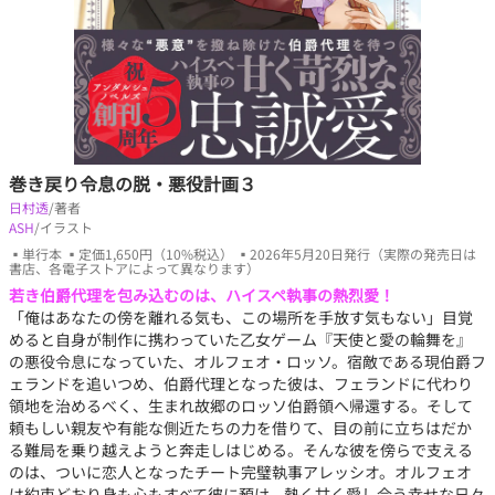
巻き戻り令息の脱・悪役計画３
日村透
/著者
ASH
/イラスト
▪単行本 ▪定価1,650円（10%税込） ▪2026年5月20日発行（実際の発売日は
書店、各電子ストアによって異なります）
若き伯爵代理を包み込むのは、ハイスペ執事の熱烈愛！
「俺はあなたの傍を離れる気も、この場所を手放す気もない」目覚
めると自身が制作に携わっていた乙女ゲーム『天使と愛の輪舞を』
の悪役令息になっていた、オルフェオ・ロッソ。宿敵である現伯爵フ
ェランドを追いつめ、伯爵代理となった彼は、フェランドに代わり
領地を治めるべく、生まれ故郷のロッソ伯爵領へ帰還する。そして
頼もしい親友や有能な側近たちの力を借りて、目の前に立ちはだか
る難局を乗り越えようと奔走しはじめる。そんな彼を傍らで支える
のは、ついに恋人となったチート完璧執事アレッシオ。オルフェオ
は約束どおり身も心もすべて彼に預け、熱く甘く愛し合う幸せな日々