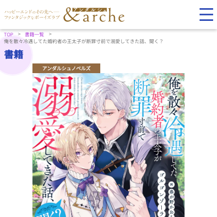
TOP
書籍一覧
俺を散々冷遇してた婚約者の王太子が断罪寸前で溺愛してきた話、聞く？
書籍
アンダルシュノベルズ