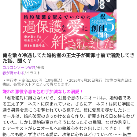
俺を散々冷遇してた婚約者の王太子が断罪寸前で溺愛してき
た話、聞く？
ゴルゴンゾーラ安井
/著者
春が野かおる
/イラスト
▪単行本 ▪定価1,650円（10%税込） ▪2026年6月20日発行（実際の発売日は
書店、各電子ストアによって異なります）
嫌われ悪役令息を包む手加減なしの溺愛！
「君を絶対に離さないから」公爵令息のレニオールは、婚約者であ
る王太子アーネストに疎まれていた。さらにアーネストは同じ学園に
通う男爵令息に心を奪われている様子だ。彼に愛想を尽かしたレニ
オールは、婚約破棄のきっかけを自ら作り、断罪される日を待ちわび
ていた。しかし婚約破棄されそうになったその瞬間、なぜか豹変し
たアーネストがレニオールへの執着心をむき出しにしてきた！ 拒
絶しても絶えず注がれる愛に、次第に心もほどけていって…… 転生