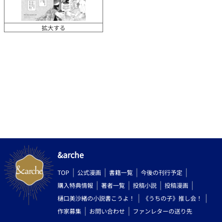
拡大する
&arche
TOP
公式漫画
書籍一覧
今後の刊行予定
購入特典情報
著者一覧
投稿小説
投稿漫画
樋口美沙緒の小説書こうよ！
《うちの子》推し会！
作家募集
お問い合わせ
ファンレターの送り先