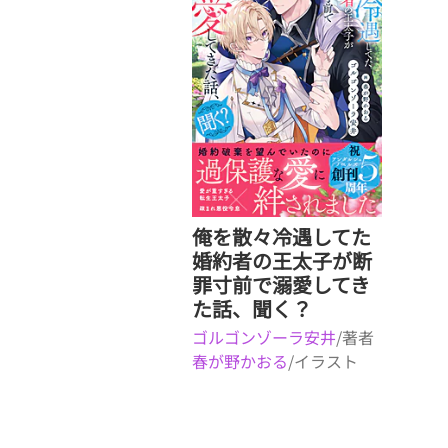
俺を散々冷遇してた
婚約者の王太子が断
罪寸前で溺愛してき
た話、聞く？
ゴルゴンゾーラ安井
/著者
春が野かおる
/イラスト