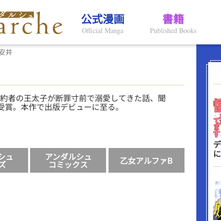
公式漫画
書籍
Official Manga
Published Books
安井
約者の王太子が断罪寸前で溺愛してきた話、聞
を受賞。本作で出版デビューに至る。
デ
に
シュ
アンダルシュ
乙女アルファB
ズ
コミックス