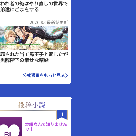
われ者の俺はやり直しの世界で
弟達にごまをする
2026.8.6最新話更新
罪された当て馬王子と愛したが
黒龍陛下の幸せな結婚
公式漫画をもっと見る
1
本編なんて知りません
ッ！