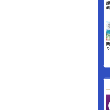
嫌
義
断
り