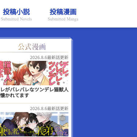
投稿小説
投稿漫画
Submitted Novels
Submitted Manga
2026.8.6最新話更新
レがバレバレなツンデレ猫獣人
懐かれてます
2026.8.6最新話更新