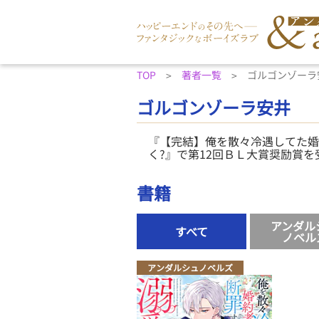
TOP
著者一覧
ゴルゴンゾーラ
ゴルゴンゾーラ安井
『【完結】俺を散々冷遇してた婚
く?』で第12回ＢＬ大賞奨励賞
書籍
アンダル
すべて
ノベル
アンダルシュノベルズ