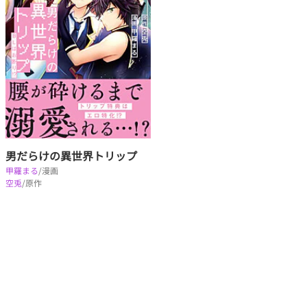
男だらけの異世界トリップ
甲羅まる
/漫画
空兎
/原作