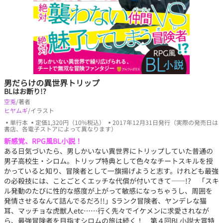
男だらけの異世界トリップ
BLはお断り!?
空兎
/著者
ヒヤムギ
/イラスト
▪単行本 ▪定価1,320円（10%税込） ▪2017年12月31日発行（実際の発売日は
書店、各電子ストアによって異なります）
新感覚、RPG風BL小説！
ある日気づいたら、男しかいない異世界にトリップしていた普通の
男子高校生・シロム。トリップ特典として色々なチートスキルを授
かっていると知り、冒険者として一旗揚げようと志す。けれども最強
の必殺技には、ことごとくエッチな代償が付いてきて――!? 「スキ
ル発動のたびに性的な感度が上がって敏感になっちゃうし、周囲を
発情させるなんて詰んでるだろ!!」Sランク冒険者、ヤンデレな猫
耳、マッチョな虎獣人etc……行く先々でイケメンに求愛されなが
ら、最強冒険者を目指すシロムの旅は続く！ 第４回BL小説大賞特