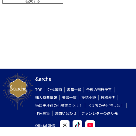
拡大する
&arche
TOP
公式漫画
書籍一覧
今後の刊行予定
購入特典情報
著者一覧
投稿小説
投稿漫画
樋口美沙緒の小説書こうよ！
《うちの子》推し会！
作家募集
お問い合わせ
ファンレターの送り先
Official SNS