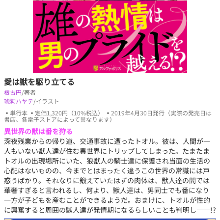
愛は獣を駆り立てる
根古円
/著者
琥狗ハヤテ
/イラスト
▪単行本 ▪定価1,320円（10%税込） ▪2019年4月30日発行（実際の発売日は
書店、各電子ストアによって異なります）
異世界の獣は番を狩る
深夜残業からの帰り道、交通事故に遭ったトオル。彼は、人間が一
人もいない獣人達が住む異世界にトリップしてしまった。たまたま
トオルの出現場所にいた、狼獣人の騎士達に保護され当面の生活の
心配はないものの、今までとはまったく違うこの世界の常識には戸
惑うばかり。それなりに鍛えていたはずの肉体は、獣人達の間では
華奢すぎると言われるし、何より、獣人達は、男同士でも番になり
一方が子どもを産むことができるようだ。おまけに、トオルが性的
に興奮すると周囲の獣人達が発情期になるらしいことも判明し――!?