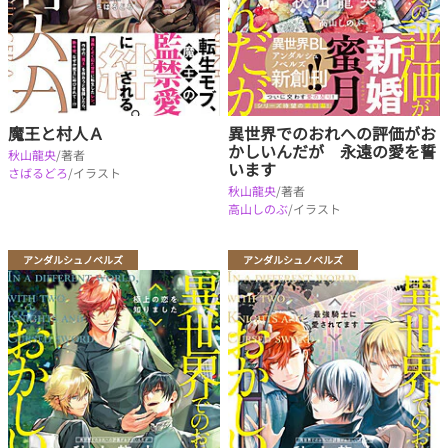
魔王と村人Ａ
異世界でのおれへの評価がお
かしいんだが 永遠の愛を誓
秋山龍央
/著者
います
さばるどろ
/イラスト
秋山龍央
/著者
高山しのぶ
/イラスト
アンダルシュノベルズ
アンダルシュノベルズ