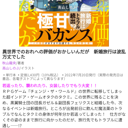
異世界でのおれへの評価がおかしいんだが 新婚旅行は波乱
万丈でした
秋山龍央
/著者
高山しのぶ
/イラスト
▪単行本 ▪定価1,430円（10%税込） ▪2022年7月20日発行（実際の発売日は
書店、各電子ストアによって異なります）
若返ったり、襲われたり、女装したりでもう大変！！
ＲＰＧゲーム『チェンジ・ザ・ワールド』の世界に転移してしまっ
た超インドア・ゲームオタクのタクミ。この世界に残ることを決
め、黒翼騎士団の団長ガゼル＆副団長フェリクスと結婚した今、次
なるイベントは新婚旅行。ところが出発前日に飲んだ魔法薬のトラ
ブルでなんとタクミの身体が何年分か若返ってしまった！ 仕方がな
くその姿のままで旅行に向かったのだが、旅行先でもトラブルに遭
遇し――!?