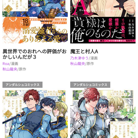
異世界でのおれへの評価がお
魔王と村人A
かしいんだが３
乃木津ゆう
/漫画
Roa
/漫画
秋山龍央
/原作
秋山龍央
/原作
アンダルシュコミックス
アンダルシュコミックス