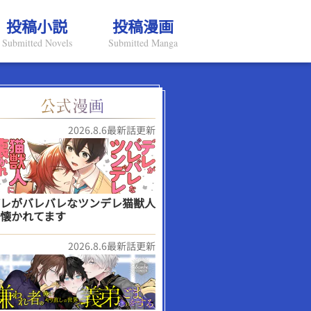
投稿小説
投稿漫画
Submitted Novels
Submitted Manga
2026.8.6最新話更新
レがバレバレなツンデレ猫獣人
懐かれてます
2026.8.6最新話更新