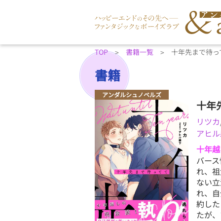
TOP
書籍一覧
十年先まで待っ
書籍
アンダルシュノベルズ
十年
リツカ
アヒル
十年越
バース
れ、祖
ない立
れ、自
約した
たが、