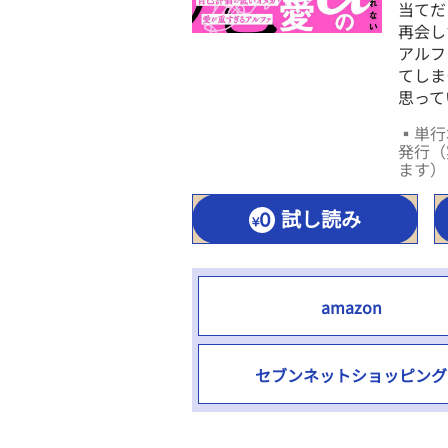
当てだ
再会し
アルフ
てしま
思って
▪単行本
発行（
ます）
試し読み
amazon
セブンネットショッピング