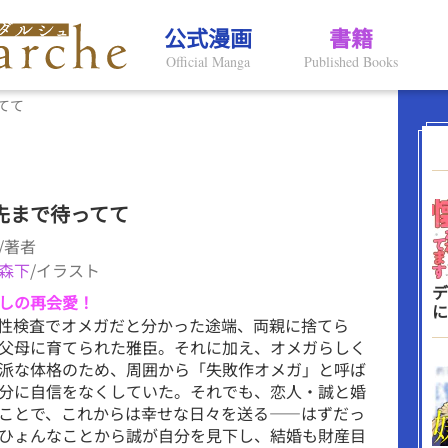
公式漫画
書籍
Official Manga
Published Books
てて
先まで待ってて
/著者
森下
/イラスト
デ
しの再会愛！
に
性検査でオメガだと分かった途端、両親に捨てら
父母に育てられた雅臣。それに加え、オメガらしく
派な体格のため、周囲から「失敗作オメガ」と呼ば
分に自信をなくしていた。それでも、恋人・誠と婚
ことで、これからは幸せな日々を送る――はずだっ
ひょんなことから誠が自分を見下し、結婚も財産目