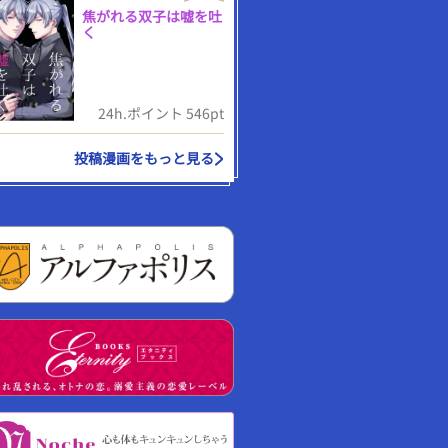
焦がれる双子は嘘を吐
く
24h.ポイント 546pt
投稿漫画をもっと見る