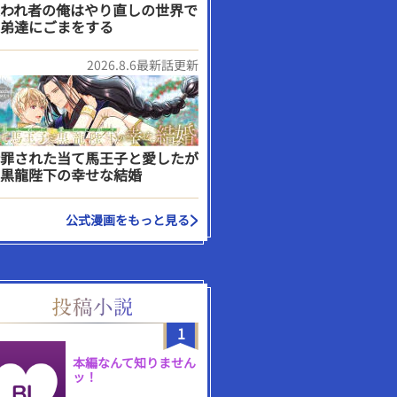
われ者の俺はやり直しの世界で
弟達にごまをする
2026.8.6最新話更新
罪された当て馬王子と愛したが
黒龍陛下の幸せな結婚
公式漫画をもっと見る
1
本編なんて知りません
ッ！