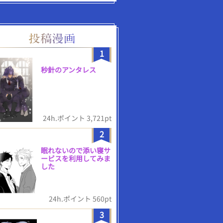
1
秒針のアンタレス
24h.ポイント 3,721pt
2
眠れないので添い寝サ
ービスを利用してみま
した
24h.ポイント 560pt
3