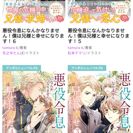
悪役令息になんかなりませ
悪役令息になんかなりませ
ん！僕は兄様と幸せになりま
ん！僕は兄様と幸せになりま
す！６
す！５
tamura-k
/著者
tamura-k
/著者
冬之ゆたんぽ
/イラスト
松本テマリ
/イラスト
アンダルシュノベルズb
アンダルシュノベルズb