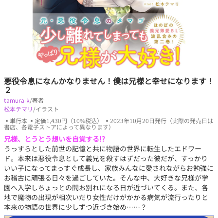
悪役令息になんかなりません！僕は兄様と幸せになります！
２
tamura-k
/著者
松本テマリ
/イラスト
▪単行本 ▪定価1,430円（10%税込） ▪2023年10月20日発行（実際の発売日は
書店、各電子ストアによって異なります）
兄様、とうとう想いを自覚する!?
うっすらとした前世の記憶と共に物語の世界に転生したエドワー
ド。本来は悪役令息として義兄を殺すはずだった彼だが、すっかり
いい子になってまっすぐ成長し、家族みんなに愛されながらお勉強に
お稽古に頑張る日々を過ごしていた。そんな中、大好きな兄様が学
園へ入学しちょっとの間お別れになる日が近づいてくる。また、各
地で魔物の出現が相次いだり女性だけがかかる病気が流行ったりと
本来の物語の世界に少しずつ近づき始め……？