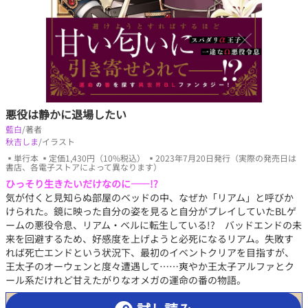
悪役は静かに退場したい
藍白
/著者
秋吉しま
/イラスト
▪単行本 ▪定価1,430円（10%税込） ▪2023年7月20日発行（実際の発売日は
書店、各電子ストアによって異なります）
ひっそり生きたいだけなのに――!?
気が付くと見知らぬ部屋のベッドの中、なぜか「リアム」と呼びか
けられた。鏡に映った自分の姿を見ると自分がプレイしていたBLゲ
ームの悪役令息、リアム・ベルに転生している!? バッドエンドの未
来を回避するため、好感度を上げようと必死になるリアム。失敗す
れば死亡エンドという状況下、最初のイベントクリアを目指すが、
王太子のオーウェンと度々遭遇して……爽やか王太子アルファとク
ール系だけれど甘えたがりなオメガの運命の番の物語。