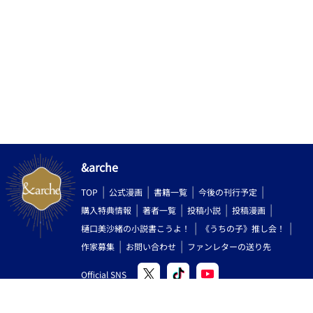
&arche
TOP
公式漫画
書籍一覧
今後の刊行予定
購入特典情報
著者一覧
投稿小説
投稿漫画
樋口美沙緒の小説書こうよ！
《うちの子》推し会！
作家募集
お問い合わせ
ファンレターの送り先
Official SNS