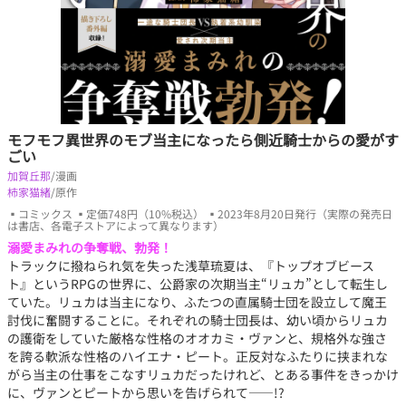
モフモフ異世界のモブ当主になったら側近騎士からの愛がす
ごい
加賀丘那
/漫画
柿家猫緒
/原作
▪コミックス ▪定価748円（10%税込） ▪2023年8月20日発行（実際の発売日
は書店、各電子ストアによって異なります）
溺愛まみれの争奪戦、勃発！
トラックに撥ねられ気を失った浅草琉夏は、『トップオブビース
ト』というRPGの世界に、公爵家の次期当主“リュカ”として転生し
ていた。リュカは当主になり、ふたつの直属騎士団を設立して魔王
討伐に奮闘することに。それぞれの騎士団長は、幼い頃からリュカ
の護衛をしていた厳格な性格のオオカミ・ヴァンと、規格外な強さ
を誇る軟派な性格のハイエナ・ピート。正反対なふたりに挟まれな
がら当主の仕事をこなすリュカだったけれど、とある事件をきっかけ
に、ヴァンとピートから思いを告げられて――!?