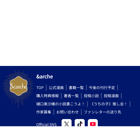
&arche
TOP
公式漫画
書籍一覧
今後の刊行予定
購入特典情報
著者一覧
投稿小説
投稿漫画
樋口美沙緒の小説書こうよ！
《うちの子》推し会！
作家募集
お問い合わせ
ファンレターの送り先
Official SNS