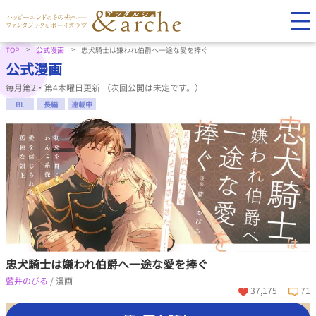
TOP
公式漫画
忠犬騎士は嫌われ伯爵へ一途な愛を捧ぐ
公式漫画
毎月第2・第4木曜日更新 （次回公開は未定です。）
BL
長編
連載中
忠犬騎士は嫌われ伯爵へ一途な愛を捧ぐ
藍井のびる
/ 漫画
37,175
71