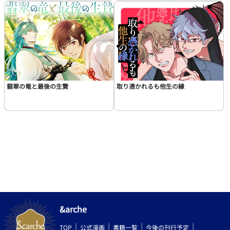
翡翠の竜と最後の生贄
取り憑かれるも他生の縁
&arche
TOP
公式漫画
書籍一覧
今後の刊行予定