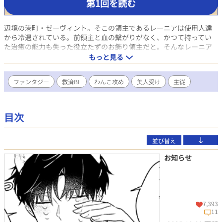
第1回を読む
辺境の港町・ゼーヴィント。そこの領主であるレーニアは使用人達
から冷遇されている。前領主と血の繋がりがなく、かつて持ってい
た治癒の能力も失った役立たずのお飾り領主だと。そんなレーニア
のもとに、ずっとレーニアを探していたという騎士・テオドールが
もっと見る
現れる。人を信じられないレーニアはテオドールを拒絶するが、彼
は気にせず屋敷に押しかけてきて…？
ファンタジー
救済BL
わんこ攻め
美人受け
主従
目次
並び替え
お知らせ
7,393
11