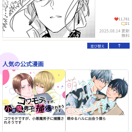
この話を読む
コメントを見る
11,781
21
2025.08.14 更新
無料
並び替え
人気の公式漫画
この話を読む
コメントを見る
コワモテですが、小悪魔男子に捕獲さ
萌ゆるハルに出会う僕ら
れそうです