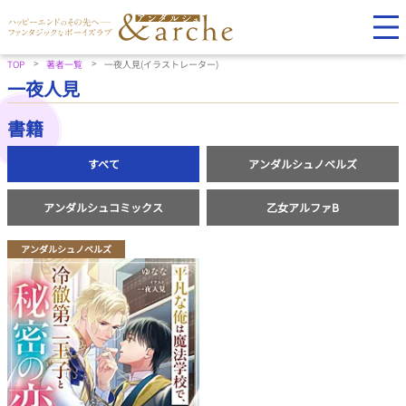
TOP
著者一覧
一夜人見(イラストレーター)
一夜人見
書籍
すべて
アンダルシュノベルズ
アンダルシュコミックス
乙女アルファB
アンダルシュノベルズ