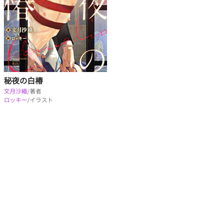
秘夜の白椿
文月沙織
/著者
ロッキー
/イラスト