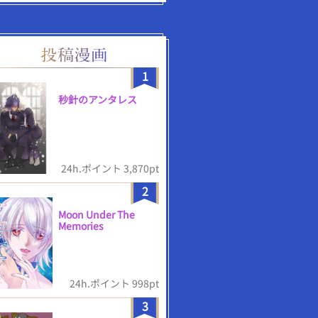
1
秒針のアンタレス
24h.ポイント 3,870pt
2
Moon Under The
Memories
24h.ポイント 998pt
3