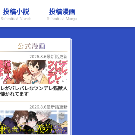
投稿小説
投稿漫画
Submitted Novels
Submitted Manga
2026.8.6最新話更新
レがバレバレなツンデレ猫獣人
懐かれてます
2026.8.6最新話更新