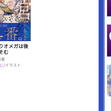
りオメガは後
そむ
著者
じ
/イラスト