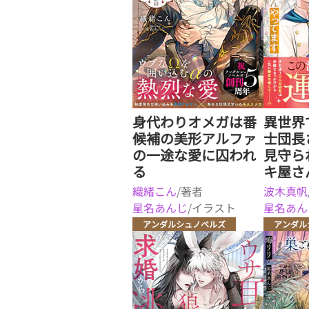
身代わりオメガは番
異世界
候補の美形アルファ
士団長
の一途な愛に囚われ
見守ら
る
キ屋さ
織緒こん
/著者
波木真帆
星名あんじ
/イラスト
星名あん
アンダルシュノベルズ
アンダル