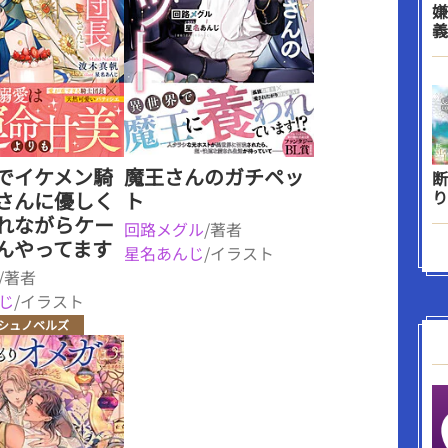
嫌
義
でイケメン騎
魔王さんのガチペッ
断
り
さんに優しく
ト
れながらケー
回路メグル
/著者
んやってます
星名あんじ
/イラスト
/著者
じ
/イラスト
シュノベルズ