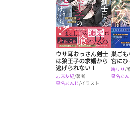
ウサ耳おっさん剣士
巣ごも
は狼王子の求婚から
宮にひ
逃げられない！
晦リリ
/
志麻友紀
/著者
星名あん
星名あんじ
/イラスト