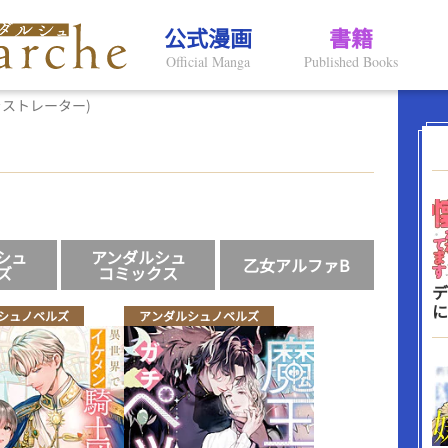
公式漫画
書籍
Official Manga
Published Books
ラストレーター)
シュ
アンダルシュ
乙女アルファB
ズ
コミックス
デ
に
シュノベルズ
アンダルシュノベルズ