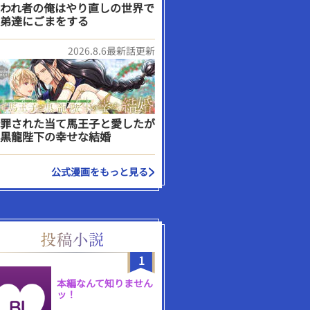
われ者の俺はやり直しの世界で
弟達にごまをする
2026.8.6最新話更新
罪された当て馬王子と愛したが
黒龍陛下の幸せな結婚
公式漫画をもっと見る
1
本編なんて知りません
ッ！