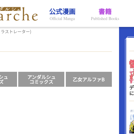
公式漫画
書籍
Official Manga
Published Books
イラストレーター)
シュ
アンダルシュ
乙女アルファB
ズ
コミックス
デ
に