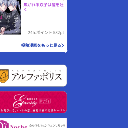
焦がれる双子は嘘を吐
く
24h.ポイント 532pt
投稿漫画をもっと見る