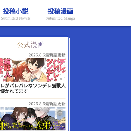
投稿小説
投稿漫画
Submitted Novels
Submitted Manga
2026.8.6最新話更新
レがバレバレなツンデレ猫獣人
懐かれてます
2026.8.6最新話更新