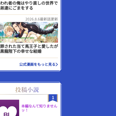
われ者の俺はやり直しの世界で
弟達にごまをする
2026.8.6最新話更新
罪された当て馬王子と愛したが
黒龍陛下の幸せな結婚
公式漫画をもっと見る
1
本編なんて知りません
ッ！