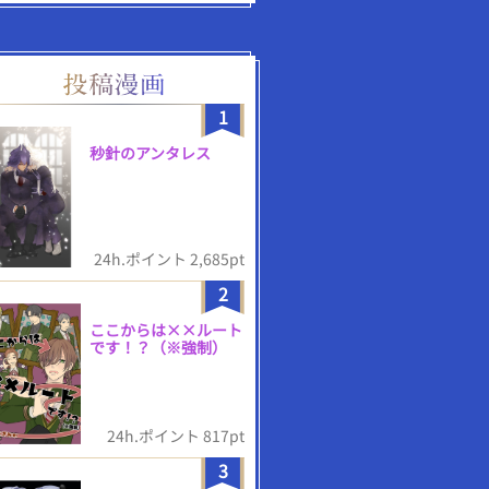
1
秒針のアンタレス
24h.ポイント 2,685pt
2
ここからは××ルート
です！？（※強制）
24h.ポイント 817pt
3