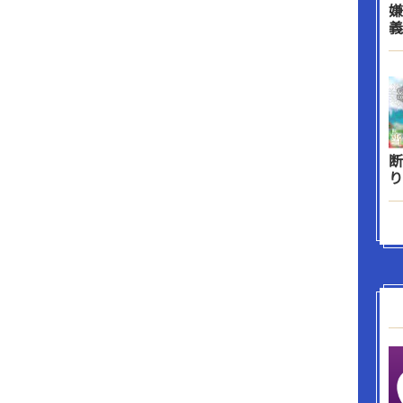
嫌
義
断
り