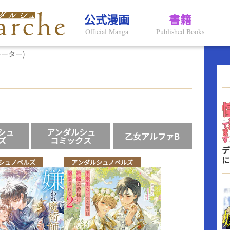
公式漫画
書籍
Official Manga
Published Books
ーター)
シュ
アンダルシュ
乙女アルファB
ズ
コミックス
デ
に
シュノベルズ
アンダルシュノベルズ