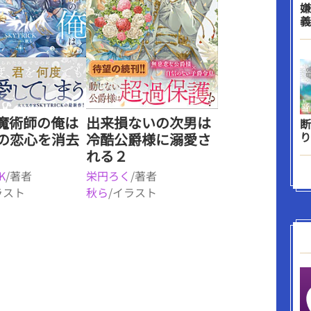
嫌
義
魔術師の俺は
出来損ないの次男は
断
り
の恋心を消去
冷酷公爵様に溺愛さ
れる２
K
/著者
栄円ろく
/著者
ラスト
秋ら
/イラスト