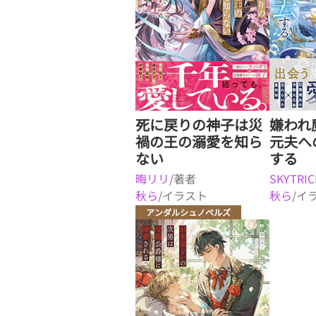
死に戻りの神子は災
嫌われ
禍の王の溺愛を知ら
元夫へ
ない
する
晦リリ
/著者
SKYTRIC
秋ら
/イラスト
秋ら
/イ
アンダルシュノベルズ