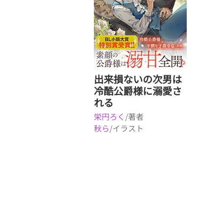
出来損ないの次男は
冷酷公爵様に溺愛さ
れる
栄円ろく
/著者
秋ら
/イラスト