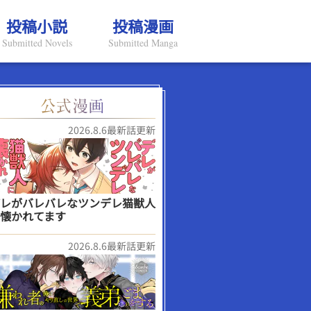
投稿小説
投稿漫画
Submitted Novels
Submitted Manga
2026.8.6最新話更新
レがバレバレなツンデレ猫獣人
懐かれてます
2026.8.6最新話更新