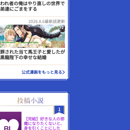
われ者の俺はやり直しの世界で
弟達にごまをする
2026.8.6最新話更新
罪された当て馬王子と愛したが
黒龍陛下の幸せな結婚
公式漫画をもっと見る
1
【完結】好きな人の邪
魔になりたくないと、
身を引くことにした