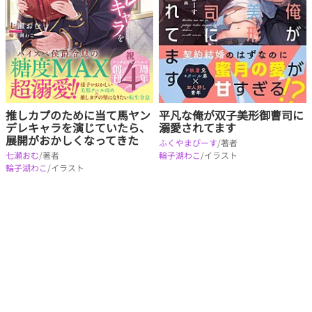
推しカプのために当て馬ヤン
平凡な俺が双子美形御曹司に
デレキャラを演じていたら、
溺愛されてます
展開がおかしくなってきた
ふくやまぴーす
/著者
七瀬おむ
/著者
輪子湖わこ
/イラスト
輪子湖わこ
/イラスト