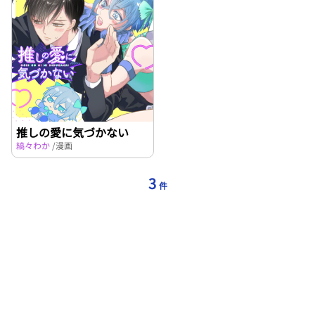
推しの愛に気づかない
縞々わか
/漫画
3
件