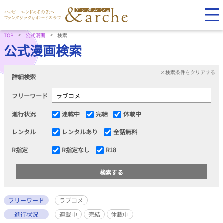
TOP
公式漫画
検索
公式漫画検索
×検索条件をクリアする
詳細検索
フリーワード
進行状況
連載中
完結
休載中
レンタル
レンタルあり
全話無料
R指定
R指定なし
R18
フリーワード
ラブコメ
進行状況
連載中
完結
休載中