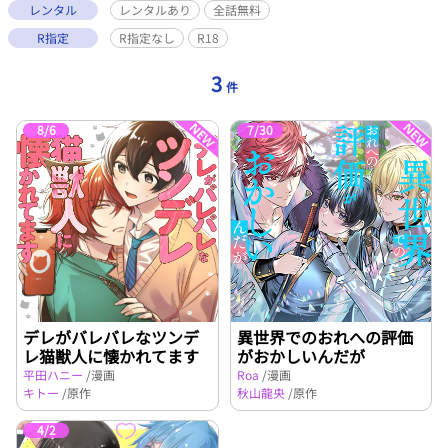
レンタル
レンタルあり
全話無料
R指定
R指定なし
R18
3
件
8/6
7/30
デレがバレバレなツンデ
異世界でのおれへの評価
レ猫獣人に懐かれてます
がおかしいんだが
平田ハニー
/漫画
Roa
/漫画
キトー
/原作
秋山龍央
/原作
4/2