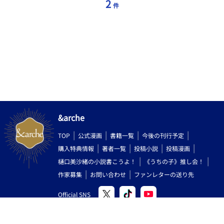
2
件
&arche
TOP
公式漫画
書籍一覧
今後の刊行予定
購入特典情報
著者一覧
投稿小説
投稿漫画
樋口美沙緒の小説書こうよ！
《うちの子》推し会！
作家募集
お問い合わせ
ファンレターの送り先
Official SNS