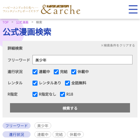
TOP
公式漫画
検索
公式漫画検索
×検索条件をクリアする
詳細検索
フリーワード
進行状況
連載中
完結
休載中
レンタル
レンタルあり
全話無料
R指定
R指定なし
R18
フリーワード
美少年
進行状況
連載中
完結
休載中