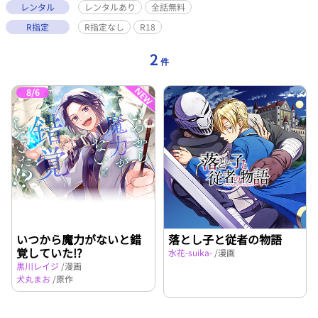
レンタル
レンタルあり
全話無料
R指定
R指定なし
R18
2
件
8/6
いつから魔力がないと錯
落とし子と従者の物語
覚していた!?
水花-suika-
/漫画
黒川レイジ
/漫画
犬丸まお
/原作