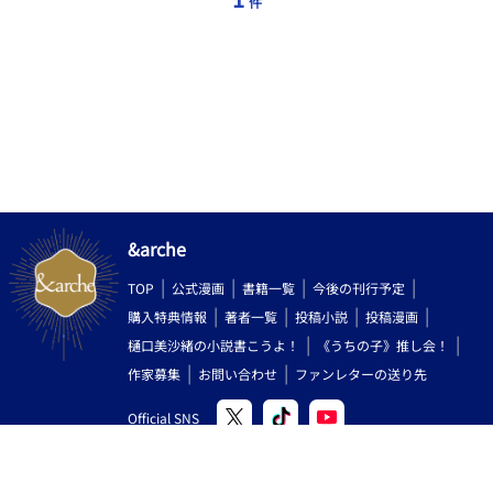
件
&arche
TOP
公式漫画
書籍一覧
今後の刊行予定
購入特典情報
著者一覧
投稿小説
投稿漫画
樋口美沙緒の小説書こうよ！
《うちの子》推し会！
作家募集
お問い合わせ
ファンレターの送り先
Official SNS