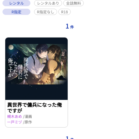
レンタル
レンタルあり
全話無料
R指定
R指定なし
R18
1
件
異世界で傭兵になった俺
ですが
槻木あめ
/漫画
一戸ミヅ
/原作
1