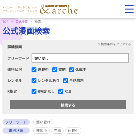
TOP
公式漫画
検索
公式漫画検索
×検索条件をクリアする
詳細検索
フリーワード
進行状況
連載中
完結
休載中
レンタル
レンタルあり
全話無料
R指定
R指定なし
R18
フリーワード
襲い受け
進行状況
連載中
完結
休載中