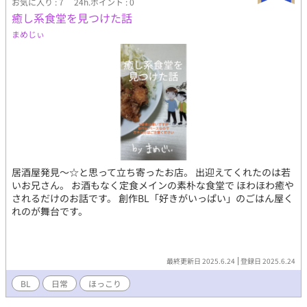
お気に入り : 7
24h.ポイント : 0
癒し系食堂を見つけた話
まめじぃ
居酒屋発見〜☆と思って立ち寄ったお店。 出迎えてくれたのは若
いお兄さん。 お酒もなく定食メインの素朴な食堂で ほわほわ癒や
されるだけのお話です。 創作BL「好きがいっぱい」のごはん屋く
れのが舞台です。
最終更新日 2025.6.24
登録日 2025.6.24
BL
日常
ほっこり