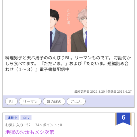
料理男子と天パ男子ののんびりBL。リーマンものです。 毎話何か
しら食べてます。 『ただいま。』および『ただいま。短編詰め合
わせ（１～３）』電子書籍配信中
最終更新日 2025.8.20
登録日 2017.6.27
BL
リーマン
ほのぼの
ごはん
6
連載中
なし
お気に入り : 52
24h.ポイント : 0
地獄の沙汰もメシ次第