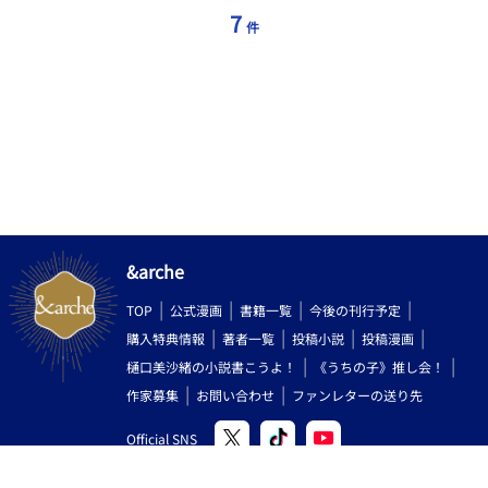
7
件
&arche
TOP
公式漫画
書籍一覧
今後の刊行予定
購入特典情報
著者一覧
投稿小説
投稿漫画
樋口美沙緒の小説書こうよ！
《うちの子》推し会！
作家募集
お問い合わせ
ファンレターの送り先
Official SNS