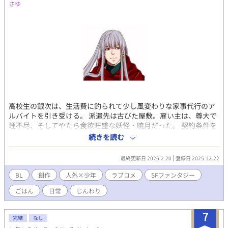
さゆ
高校生の銀次は、生活費に釣られて少し風変わりな家事代行のア
ルバイトを引き受ける。 派遣先は古びた屋敷。雇い主は、尊大で
理不尽、そしてやたら食欲旺盛な妖怪・暁月だった。 契約条件を
軽く考えていた銀次は、ある違反をきっかけに命を落としかけ
続きを読む
る。だが暁月は彼を殺さず、生かす選択をした。 理由は単純だっ
た――銀次の作る食事が、千年続いた飢えを満たしたからだ。 こ
最終更新日 2026.2.20
登録日 2025.12.22
うして始まった、人間と妖怪の奇妙な同居生活。 おでん、鍋、カ
レー。大量に作られ、当たり前のように食べ尽くされる食卓。 尊
BL
創作
人外×少年
ラブコメ
SFファンタジー
大な態度の裏で、どこか子どもじみた暁月と、淡々と日常を回す
ごはん
日常
じんわり
銀次は、少しずつ互いの存在に馴染んでいく。 そしてやがて銀次
はこの星を廻す機構の根幹に巻き込まれていく…
7
完結
なし