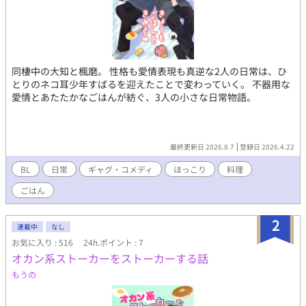
同棲中の大知と楓磨。 性格も愛情表現も真逆な2人の日常は、ひ
とりのネコ耳少年すばるを迎えたことで変わっていく。 不器用な
愛情とあたたかなごはんが紡ぐ、3人の小さな日常物語。
最終更新日 2026.8.7
登録日 2026.4.22
BL
日常
ギャグ・コメディ
ほっこり
料理
ごはん
2
連載中
なし
お気に入り : 516
24h.ポイント : 7
オカン系ストーカーをストーカーする話
もうの