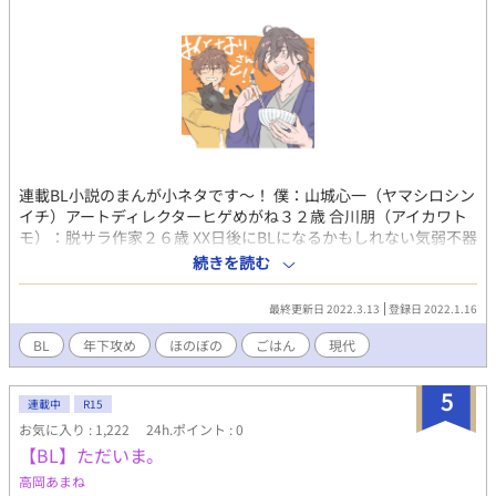
連載BL小説のまんが小ネタです～！ 僕：山城心一（ヤマシロシン
イチ）アートディレクターヒゲめがね３２歳 合川朋（アイカワト
モ）：脱サラ作家２６歳 XX日後にBLになるかもしれない気弱不器
用年下攻め（作家）×お人好し三十路受（テレワーク中アートデ
続きを読む
ィレクター）＋黒猫２匹とほのぼのひきこもりごはん。
最終更新日 2022.3.13
登録日 2022.1.16
BL
年下攻め
ほのぼの
ごはん
現代
5
連載中
R15
お気に入り : 1,222
24h.ポイント : 0
【BL】ただいま。
高岡あまね