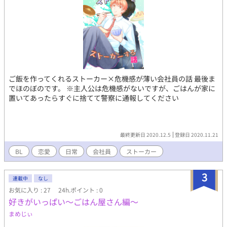
ご飯を作ってくれるストーカー×危機感が薄い会社員の話 最後ま
でほのぼのです。 ※主人公は危機感がないですが、ごはんが家に
置いてあったらすぐに捨てて警察に通報してください
最終更新日 2020.12.5
登録日 2020.11.21
BL
恋愛
日常
会社員
ストーカー
3
連載中
なし
お気に入り : 27
24h.ポイント : 0
好きがいっぱい〜ごはん屋さん編〜
まめじぃ