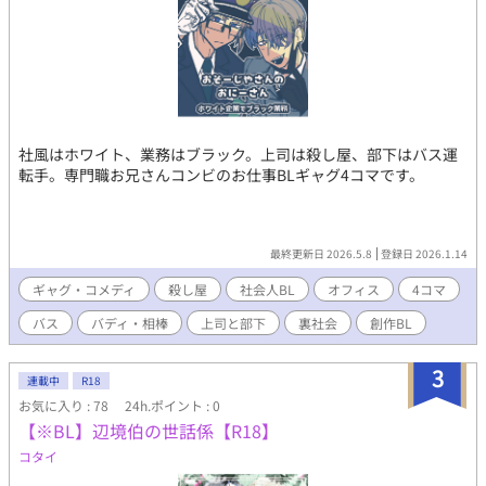
社風はホワイト、業務はブラック。上司は殺し屋、部下はバス運
転手。専門職お兄さんコンビのお仕事BLギャグ4コマです。
最終更新日 2026.5.8
登録日 2026.1.14
ギャグ・コメディ
殺し屋
社会人BL
オフィス
4コマ
バス
バディ・相棒
上司と部下
裏社会
創作BL
3
連載中
R18
お気に入り : 78
24h.ポイント : 0
【※BL】辺境伯の世話係【R18】
コタイ