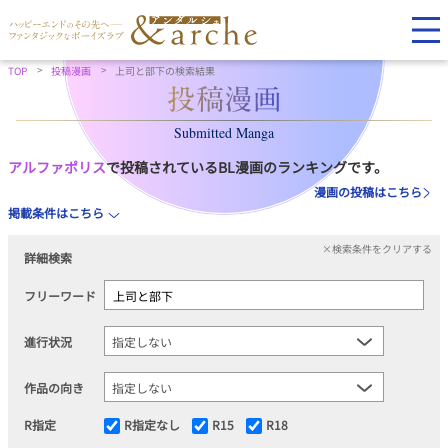
TOP
投稿漫画
上司と部下の検索結果
Submitted Manga
アルファポリス
で投稿されているBL漫画のランキングです。
漫画の投稿はこちら
掲載条件はこちら
×検索条件をクリアする
詳細検索
フリーワード
進行状況
作品の向き
R指定
R指定なし
R15
R18