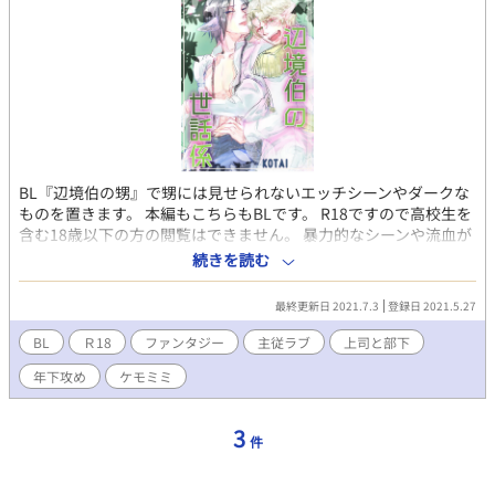
BL『辺境伯の甥』で甥には見せられないエッチシーンやダークな
ものを置きます。 本編もこちらもBLです。 R18ですので高校生を
含む18歳以下の方の閲覧はできません。 暴力的なシーンや流血が
含まれる場合はタイトルに入れておきます。
続きを読む
最終更新日 2021.7.3
登録日 2021.5.27
BL
Ｒ18
ファンタジー
主従ラブ
上司と部下
年下攻め
ケモミミ
3
件