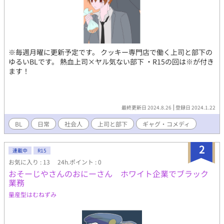
※毎週月曜に更新予定です。 クッキー専門店で働く上司と部下の
ゆるいBLです。 熱血上司×ヤル気ない部下 ・R15の回は※が付き
ます！
最終更新日 2024.8.26
登録日 2024.1.22
BL
日常
社会人
上司と部下
ギャグ・コメディ
2
連載中
R15
お気に入り : 13
24h.ポイント : 0
おそーじやさんのおにーさん ホワイト企業でブラック
業務
量産型はむねずみ