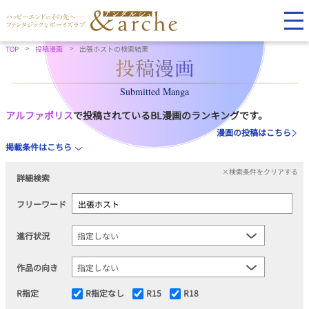
TOP
投稿漫画
出張ホストの検索結果
Submitted Manga
アルファポリス
で投稿されているBL漫画のランキングです。
漫画の投稿はこちら
掲載条件はこちら
×検索条件をクリアする
詳細検索
フリーワード
進行状況
作品の向き
R指定
R指定なし
R15
R18