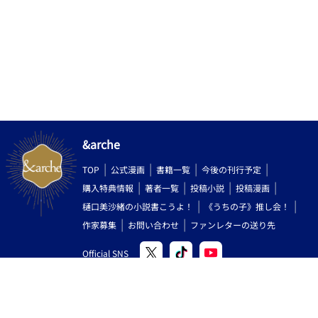
&arche
TOP
公式漫画
書籍一覧
今後の刊行予定
購入特典情報
著者一覧
投稿小説
投稿漫画
樋口美沙緒の小説書こうよ！
《うちの子》推し会！
作家募集
お問い合わせ
ファンレターの送り先
Official SNS
Copyright (C) 2000-2026 AlphaPolis Co.,Ltd. All Rights Reserved.