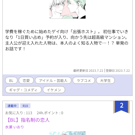
学費を稼ぐために始めたゲイ向け「出張ホスト」。 初仕事でいき
なり「1日買い占め」予約が入り、向かう先は超高級マンション。
主人公が迎え入れた人物は、本人のよく知る人物で…！？ 単発の
お話です！
最終更新日 2023.7.22
登録日 2023.7.22
BL
恋愛
アイドル・芸能人
ラブコメ
大学生
ギャグ・コメディ
イケメン
2
連載中
R18
お気に入り : 113
24h.ポイント : 0
【BL】指名制の恋人
水瀬 いおり