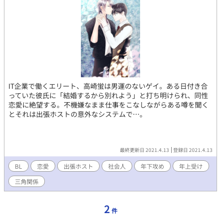
IT企業で働くエリート、高崎蛍は男運のないゲイ。ある日付き合
っていた彼氏に「結婚するから別れよう」と打ち明けられ、同性
恋愛に絶望する。不機嫌なまま仕事をこなしながらある噂を聞く
とそれは出張ホストの意外なシステムで…。
最終更新日 2021.4.13
登録日 2021.4.13
BL
恋愛
出張ホスト
社会人
年下攻め
年上受け
三角関係
2
件