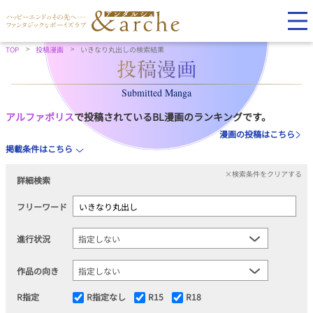
TOP
投稿漫画
いきなり丸出しの検索結果
Submitted Manga
アルファポリス
で投稿されているBL漫画のランキングです。
漫画の投稿はこちら
掲載条件はこちら
×検索条件をクリアする
詳細検索
フリーワード
進行状況
作品の向き
R指定
R指定なし
R15
R18