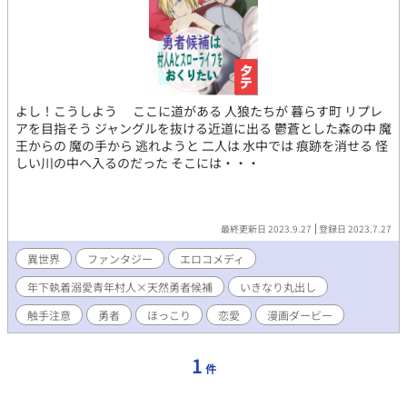
よし！こうしよう ここに道がある 人狼たちが 暮らす町 リプレ
アを目指そう ジャングルを抜ける近道に出る 鬱蒼とした森の中 魔
王からの 魔の手から 逃れようと 二人は 水中では 痕跡を消せる 怪
しい川の中へ入るのだった そこには・・・
最終更新日 2023.9.27
登録日 2023.7.27
異世界
ファンタジー
エロコメディ
年下執着溺愛青年村人×天然勇者候補
いきなり丸出し
触手注意
勇者
ほっこり
恋愛
漫画ダービー
1
件