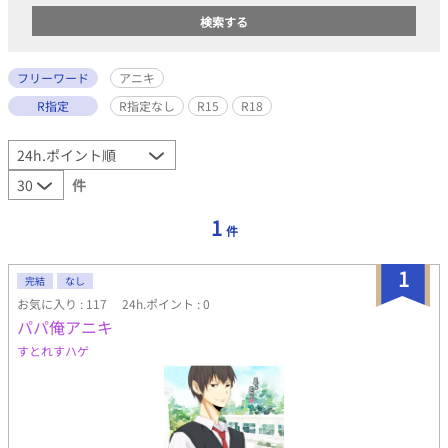
フリーワード
アニキ
R指定
R指定なし
R15
R18
件
1
件
1
完結
なし
お気に入り : 117
24h.ポイント : 0
パパ俺アニキ
すとれすハゲ