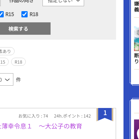
嫌
義
R15
R18
素あり
断
り
R15
R18
件
1
お気に入り : 74
24h.ポイント : 142
た薄幸令息１ ～大公子の教育