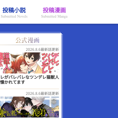
投稿小説
投稿漫画
Submitted Novels
Submitted Manga
2026.8.6最新話更新
レがバレバレなツンデレ猫獣人
懐かれてます
2026.8.6最新話更新