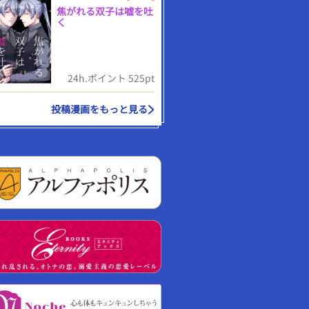
焦がれる双子は嘘を吐
く
24h.ポイント 525pt
投稿漫画をもっと見る