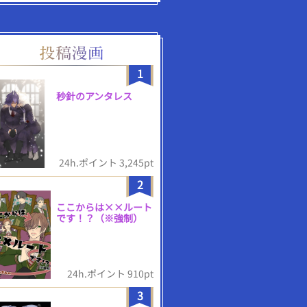
1
秒針のアンタレス
24h.ポイント 3,245pt
2
ここからは××ルート
です！？（※強制）
24h.ポイント 910pt
3