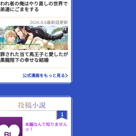
われ者の俺はやり直しの世界で
弟達にごまをする
2026.8.6最新話更新
罪された当て馬王子と愛したが
黒龍陛下の幸せな結婚
公式漫画をもっと見る
1
本編なんて知りません
ッ！