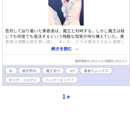
苦労して辿り着いた勇者達は、魔王と対峙する。しかし魔王は殺
しても何度でも復活するという残酷な現実が待ち構えていた。勇
者達は過酷な旅を思い返し、キレた。どうせ復活するなら凌辱し
てやろうと……。 ゲスい勇者×魔王（少し不憫）エロメインで
続きを読む
す。
最終更新日 2022.4.4
登録日 2022.4.3
BL
異世界BL
魔王受け
４P
勇者ちょいクズ
ギャグ・コメディ
ハッピーエンド？
1
件