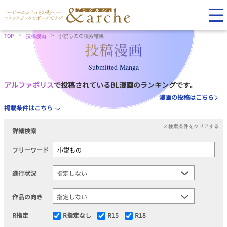
TOP
投稿漫画
小説ものの検索結果
Submitted Manga
アルファポリス
で投稿されているBL漫画のランキングです。
漫画の投稿はこちら
掲載条件はこちら
×検索条件をクリアする
詳細検索
フリーワード
進行状況
作品の向き
R指定
R指定なし
R15
R18