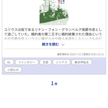
ユリウスは仮であるリナン・フォン・グランベルグ侯爵令息とし
て過ごしていた。婚約者の第二王子に婚約破棄された理由という
のが子爵令息ユリウスに嫌がらせや殺人未遂をしたというものだ
った。元々そのユリウスがリナンであり、ユリウスは名を奪われ
続きを読む
ていたのだ。理由もよくわからないまま婚約破棄され、何故か娼
館へ売られて途方にくれていたユリウスは、貴族然とした男に買
最終更新日 2026.7.31
登録日 2025.10.31
われた。 男は第一王子で、第二部の攻略対象者だという。攻略対
象の意味がわからないユリウスは、説明を聞き、何故リナンがユ
BL
ファンタジー
恋愛
シリアス
異世界転生
リウスの名と居場所を奪ったかを知る。
小説もの
1
件