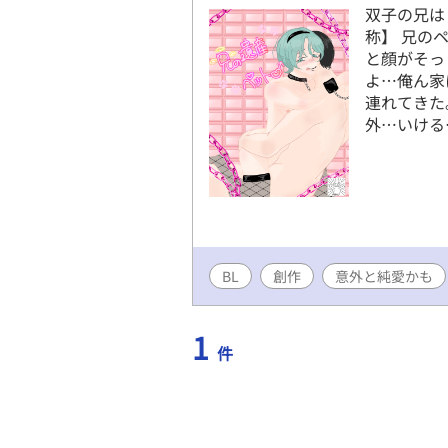
双子の兄は
称】 兄の
と顔がそっ
よ…俺ん家
連れてきた
外…いける
BL
創作
意外と純愛かも
1
件