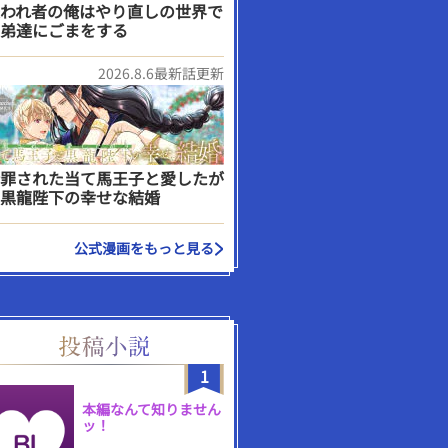
われ者の俺はやり直しの世界で
弟達にごまをする
2026.8.6最新話更新
罪された当て馬王子と愛したが
黒龍陛下の幸せな結婚
公式漫画をもっと見る
1
本編なんて知りません
ッ！