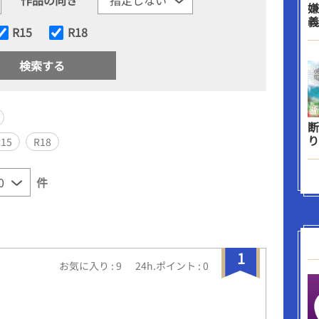
嫌
義
R15
R18
断
り
R15
R18
件
1
お気に入り : 9
24h.ポイント : 0