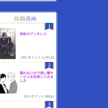
1
秒針のアンタレス
24h.ポイント 2,541pt
2
眠れないので添い寝サ
ービスを利用してみま
した
24h.ポイント 888pt
3