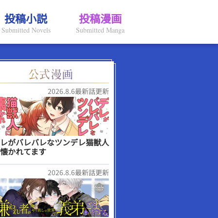
投稿小説
投稿漫画
Submitted Novels
Submitted Manga
2026.8.6最新話更新
レがバレバレなツンデレ猫獣人
懐かれてます
2026.8.6最新話更新