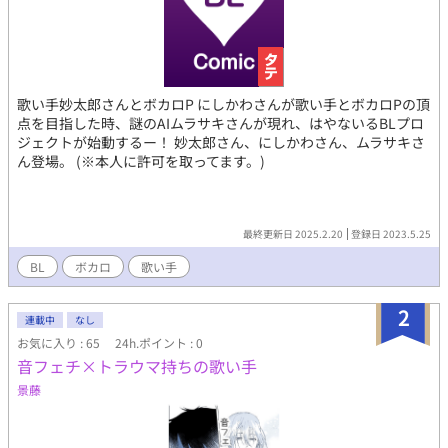
歌い手妙太郎さんとボカロP にしかわさんが歌い手とボカロPの頂
点を目指した時、謎のAIムラサキさんが現れ、はやないるBLプロ
ジェクトが始動するー！ 妙太郎さん、にしかわさん、ムラサキさ
ん登場。 (※本人に許可を取ってます。)
最終更新日 2025.2.20
登録日 2023.5.25
BL
ボカロ
歌い手
2
連載中
なし
お気に入り : 65
24h.ポイント : 0
音フェチ×トラウマ持ちの歌い手
景藤