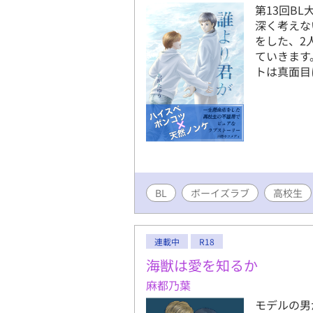
第13回B
深く考えな
をした、2
ていきます
トは真面目
BL
ボーイズラブ
高校生
連載中
R18
海獣は愛を知るか
麻都乃葉
モデルの男