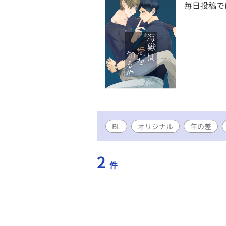
毎日投稿で
BL
オリジナル
年の差
2
件