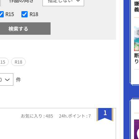
嫌
義
R15
R18
断
り
R15
R18
件
1
お気に入り : 485
24h.ポイント : 7