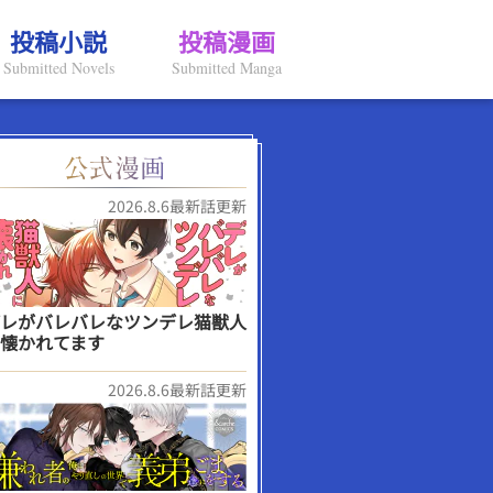
投稿小説
投稿漫画
Submitted Novels
Submitted Manga
2026.8.6最新話更新
レがバレバレなツンデレ猫獣人
懐かれてます
2026.8.6最新話更新