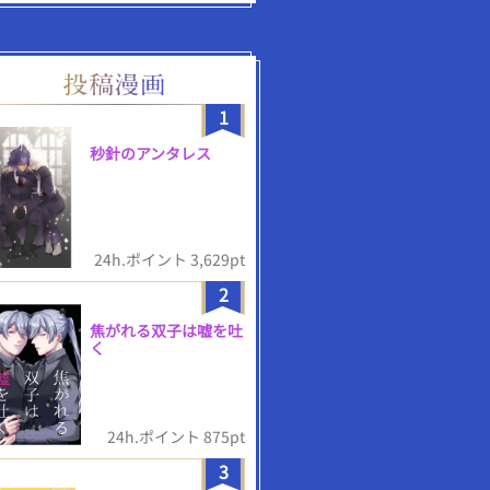
1
秒針のアンタレス
24h.ポイント 3,629pt
2
焦がれる双子は嘘を吐
く
24h.ポイント 875pt
3