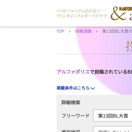
TOP
投稿漫画
第13回BL大賞
アルファポリス
で投稿されているB
掲載条件はこちら
詳細検索
フリーワード
進行状況