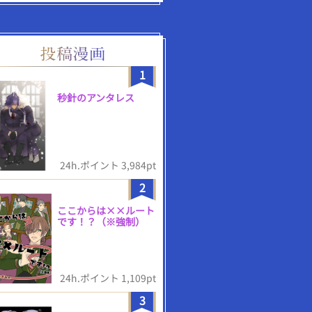
1
秒針のアンタレス
24h.ポイント 3,984pt
2
ここからは××ルート
です！？（※強制）
24h.ポイント 1,109pt
3