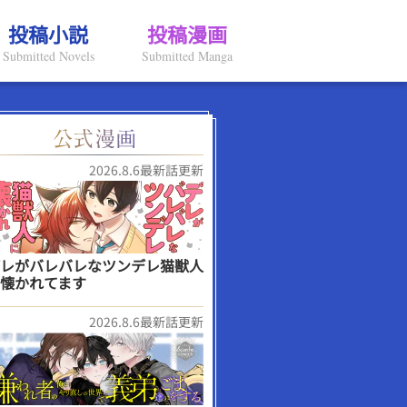
投稿小説
投稿漫画
Submitted Novels
Submitted Manga
2026.8.6最新話更新
レがバレバレなツンデレ猫獣人
懐かれてます
2026.8.6最新話更新