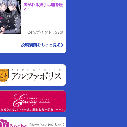
焦がれる双子は嘘を吐
く
24h.ポイント 753pt
投稿漫画をもっと見る