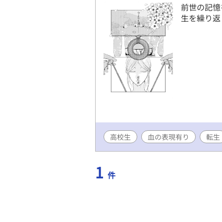
前世の記憶
生を繰り返
高校生
血の表現有り
転生
1
件