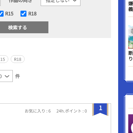
嫌
義
R15
R18
断
り
R15
R18
件
1
お気に入り : 6
24h.ポイント : 0