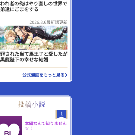
われ者の俺はやり直しの世界で
弟達にごまをする
2026.8.6最新話更新
罪された当て馬王子と愛したが
黒龍陛下の幸せな結婚
公式漫画をもっと見る
1
本編なんて知りません
ッ！